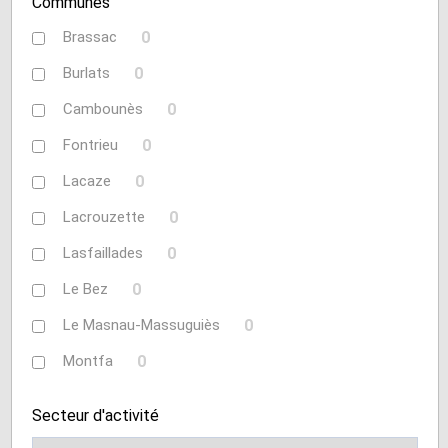
Communes
Brassac
0
Burlats
0
Cambounès
0
Fontrieu
0
Lacaze
0
Lacrouzette
0
Lasfaillades
0
Le Bez
0
Le Masnau-Massuguiès
0
Montfa
0
Roquecourbe
0
Secteur d'activité
Saint-Germier
0