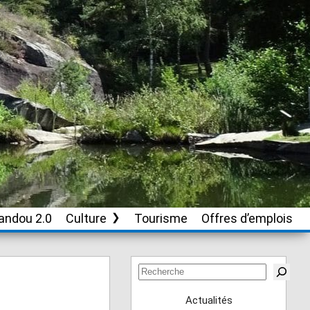
andou 2.0
Culture
Tourisme
Offres d’emplois
Soutien aux
associations culturelles
Rechercher
Actualités