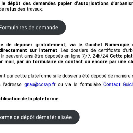
 le dépôt des demandes papier d’autorisations d’urbani
associatifs à
Compostage
Professionnels
de refus des travaux.
de prévention des
destination de la
s
JEUNESSE
Déchèteries
Téléchargements
d’Accélération
Formulaires de demande
’implantation
llations
tres de
ité de déposer gratuitement, via le Guichet Numérique 
tion d’Énergies
irectement sur internet
. Les dossiers de certificats d’urb
velables
ir peuvent ainsi être déposés en ligne 7j/7, 24h/24.
Cette plat
uguiès
SIRPMMM
ar mail, par un formulaire de contact ou encore par une c
nt par cette plateforme si le dossier a été déposé de manière 
à l’adresse
gnau@ccsvp.fr
ou via le formulaire
Contact Guic
tilisation de la plateforme.
ls
forme de dépôt dématérialisée
rivisy
a Balme