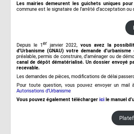
Les mairies demeurent les guichets uniques pour
Fontrieu
commune est le signataire de l’arrêté d’acceptation ou 
Plans 
Appels d’offres
risque
Lacrouzette
Zones 
Lacaze
pour l
d’insta
Lasfaillades
terres
er
Depuis le 1
janvier 2022,
vous avez la possibil
Produc
Le Bez
d’Urbanisme (GNAU) votre demande d’urbanisme d
Renou
préalable, permis de construire, d’aménager ou de démol
Le Masnau-Mass
canal de dépôt dématérialisé. Un dossier envoyé p
recevable.
Montfa
Les demandes de pièces, modifications de délai passero
Roquecourbe
Pour toute question, vous pouvez envoyer un mail 
Autorisations d’Urbanisme
Saint-Germier
Vous pouvez également télécharger
i
ci
le manuel d’u
Saint-Jean de Va
Plate
Saint-Pierre de T
Saint-Salvy de l