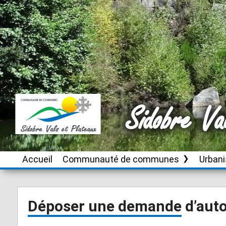
Sidobre Va
Accueil
Communauté de communes
Urban
Le territoire
Brassac
Instru
autori
d’urb
Conseil de
Burlats
Déposer une demande d’auto
communauté
Plan L
Cambounès
inter
Publications