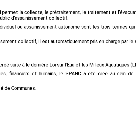
associatifs à
Compostage
Professionnels
de prévention des
destination de la
 permet la collecte, le prétraitement, le traitement et l’évacu
s
JEUNESSE
Déchèteries
Téléchargements
lic d’assainissement collectif.
individuel ou assainissement autonome sont les trois termes qu
d’Accélération
’implantation
llations
ssement collectif, il est automatiquement pris en charge par le 
tres de
tion d’Énergies
velables
uguiès
SIRPMMM
réé suite à le dernière Loi sur l’Eau et les Milieux Aquatiques 
ues, financiers et humains, le SPANC a été créé au sein d
uté de Communes.
ls
rivisy
a Balme