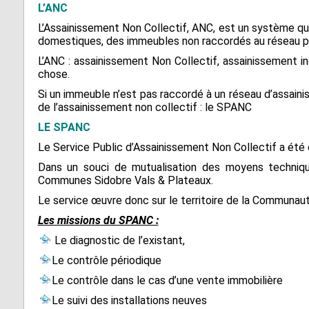
L’ANC
Fontrieu
Plans 
Appels d’offres
L’Assainissement Non Collectif, ANC, est un système qui
risque
Lacrouzette
domestiques, des immeubles non raccordés au réseau pub
L’ANC : assainissement Non Collectif, assainissement 
Zones 
Lacaze
pour l
chose.
d’insta
Lasfaillades
Si un immeuble n’est pas raccordé à un réseau d’assaini
terres
de l’assainissement non collectif : le SPANC
Produc
Le Bez
Renou
LE SPANC
Le Masnau-Mass
Le Service Public d’Assainissement Non Collectif a été c
Dans un souci de mutualisation des moyens techniq
Montfa
Communes Sidobre Vals & Plateaux.
Roquecourbe
Le service œuvre donc sur le territoire de la Communa
Les missions du SPANC :
Saint-Germier
Le diagnostic de l’existant,
Saint-Jean de Va
Le contrôle périodique
Saint-Pierre de T
Le contrôle dans le cas d’une vente immobilière
Saint-Salvy de l
Le suivi des installations neuves