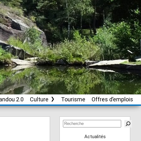
andou 2.0
Culture
Tourisme
Offres d’emplois
Soutien aux
associations culturelles
Rechercher
Actualités