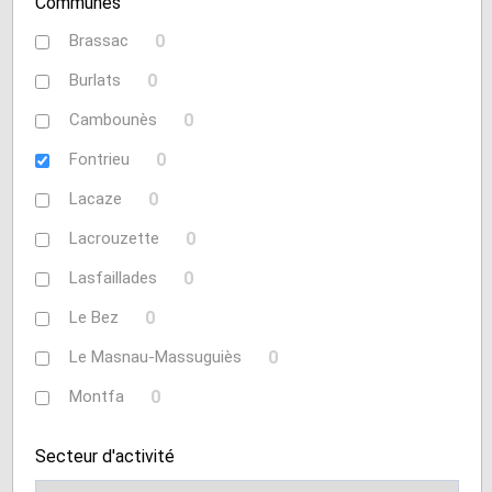
Communes
Brassac
0
Burlats
0
Cambounès
0
Fontrieu
0
Lacaze
0
Lacrouzette
0
Lasfaillades
0
Le Bez
0
Le Masnau-Massuguiès
0
Montfa
0
Roquecourbe
0
Secteur d'activité
Saint-Germier
0