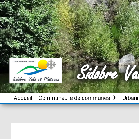
Sidobre Va
Accueil
Communauté de communes
Urban
Le territoire
Brassac
Instru
autori
d’urb
Conseil de
Burlats
communauté
Plan L
Cambounès
inter
Publications