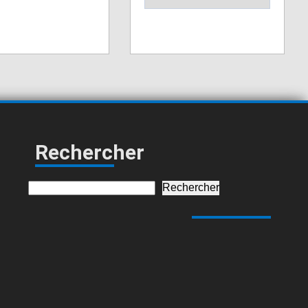
Saint-Pierre de
0
Trivisy
Saint-Salvy de la
0
Balme
Vabre
0
Rechercher
Rechercher
Rechercher