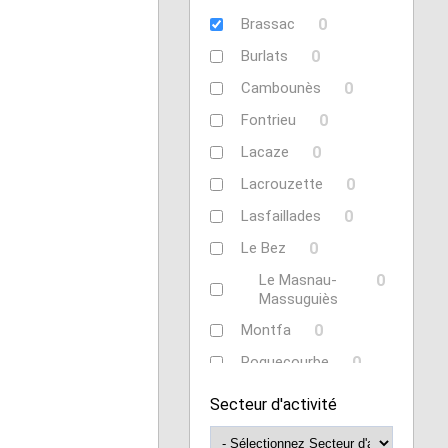
Brassac
0
Burlats
0
Cambounès
0
Fontrieu
0
Lacaze
0
Lacrouzette
0
Lasfaillades
0
Le Bez
0
Le Masnau-
0
Massuguiès
Montfa
0
Roquecourbe
0
Saint-Germier
0
Secteur d'activité
Saint-Jean de
0
Vals