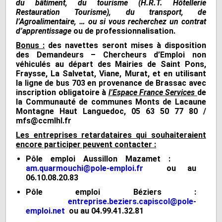
du bâtiment, du tourisme (H.R.T. Hôtellerie
Restauration Tourisme), du transport, de
l’Agroalimentaire, … ou si vous recherchez un contrat
d’apprentissage
ou de professionnalisation.
Bonus :
des navettes seront mises à disposition
des Demandeurs – Chercheurs d’Emploi non
véhiculés au départ des Mairies de Saint Pons,
Fraysse, La Salvetat, Viane, Murat, et en utilisant
la ligne de bus 703 en provenance de Brassac avec
inscription obligatoire à
l’Espace France Services
de
la Communauté de communes Monts de Lacaune
Montagne Haut Languedoc,
05 63 50 77 80 /
mfs@ccmlhl.fr
Les entreprises retardataires qui souhaiteraient
encore participer peuvent contacter :
Pôle emploi Aussillon Mazamet :
am.quarmouchi@pole-emploi.fr
ou au
06.10.08.20.83
Pôle emploi Béziers :
entreprise.beziers.capiscol@pole-
emploi.net
ou au 04.99.41.32.81