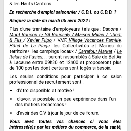
& les Hauts Cantons.
En recherche d’emploi saisonnier / C.D.I. ou C.D.D. ?
Bloquez la date du mardi 05 avril 2022 !
Plus d’une trentaine d’employeurs tels que :
Danone
/
Mont Roucou s/ SA Roussaly / Maison Millau / Oberti
& Fils
/
Xavier Flipo
/ V.V.F.
Village Vacances Famille
,
Hôtel de La
Plage
, les Collectivités et Mairies du
territoire/ les campings locaux /
Carrefour Market
/
Le
Relais de Fusies
, … seront rassemblés à Sale de Bel Air
à Lacaune entre 09h30 et 12h00 et proposeront plus
de 100 postes dont certains sont logés si besoin.
Les seules conditions pour participer à ce salon
professionnel de recrutement sont :
d’être disponible et motivé !
d’avoir, si possible, un peu expérience dans l’un
des métiers recherchés !
d’avoir des C.V. à jour le jour de ce forum.
Vous avez toutes vos chances si vous êtes
intéressé(e)s par les métiers du commerce, de la santé,