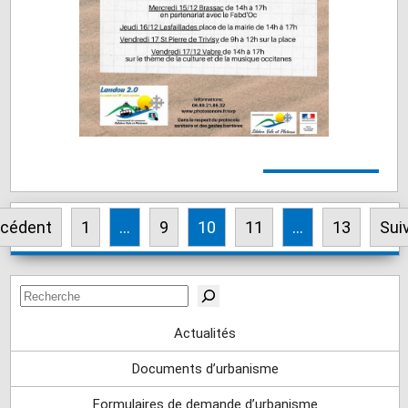
écédent
1
…
9
10
11
…
13
Sui
Pagination
des
Rechercher
publications
Actualités
Documents d’urbanisme
Formulaires de demande d’urbanisme