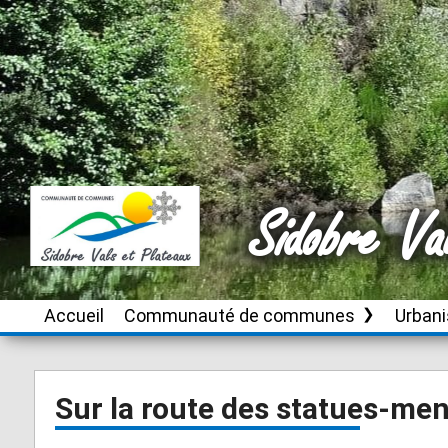
Sidobre Va
Accueil
Communauté de communes
Urban
Le territoire
Brassac
Instru
autori
d’urb
Conseil de
Burlats
Sur la route des statues-men
communauté
Plan L
Cambounès
inter
Publications