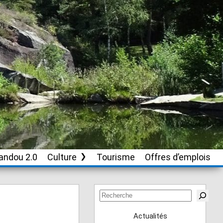
andou 2.0
Culture
Tourisme
Offres d’emplois
Soutien aux
associations culturelles
Rechercher
Actualités