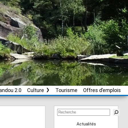
andou 2.0
Culture
Tourisme
Offres d’emplois
Soutien aux
associations culturelles
Rechercher
Actualités