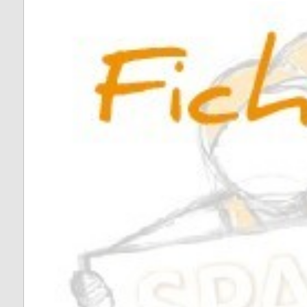
Fontrieu
Plans 
Appels d’offres
risque
Lacrouzette
Zones 
Lacaze
pour l
d’insta
Lasfaillades
terres
Produc
Le Bez
Renou
Le Masnau-Mass
Montfa
Roquecourbe
Saint-Germier
Saint-Jean de Va
Saint-Pierre de T
Saint-Salvy de l