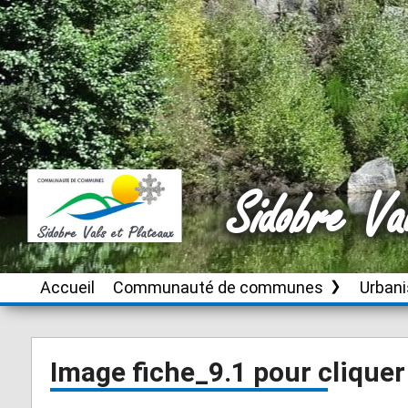
Sidobre Va
Accueil
Communauté de communes
Urban
Le territoire
Brassac
Instru
autori
d’urb
Conseil de
Burlats
Image fiche_9.1 pour cliquer
communauté
Plan L
Cambounès
inter
Publications