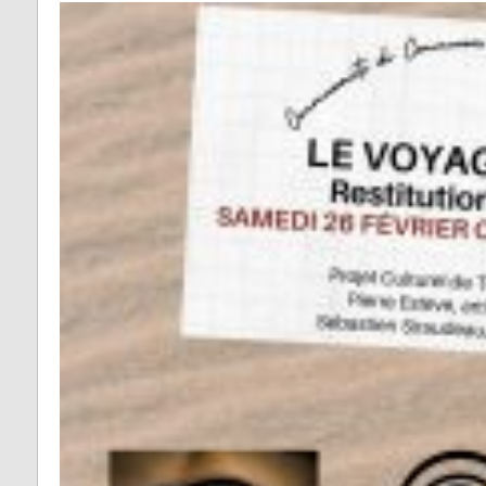
Fontrieu
Plans 
Appels d’offres
risque
Lacrouzette
Zones 
Lacaze
pour l
d’insta
Lasfaillades
terres
Produc
Le Bez
Renou
Le Masnau-Mass
Montfa
Roquecourbe
Saint-Germier
Saint-Jean de Va
Saint-Pierre de T
Saint-Salvy de l