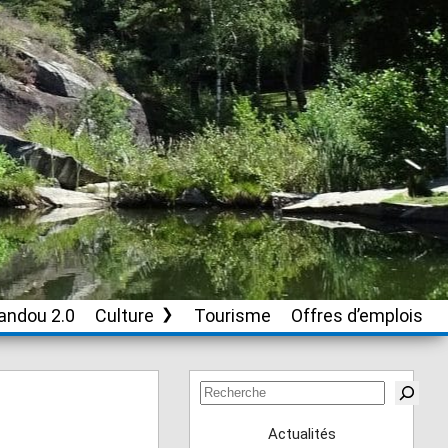
andou 2.0
Culture
Tourisme
Offres d’emplois
Soutien aux
associations culturelles
Rechercher
Actualités