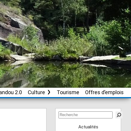
andou 2.0
Culture
Tourisme
Offres d’emplois
Soutien aux
associations culturelles
Rechercher
Actualités