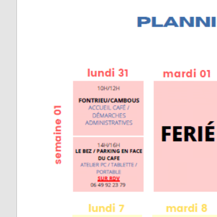
Fontrieu
Plans 
Appels d’offres
risque
Lacrouzette
Zones 
Lacaze
pour l
d’insta
Lasfaillades
terres
Produc
Le Bez
Renou
Le Masnau-Mass
Montfa
Roquecourbe
Saint-Germier
Saint-Jean de Va
Saint-Pierre de T
Saint-Salvy de l