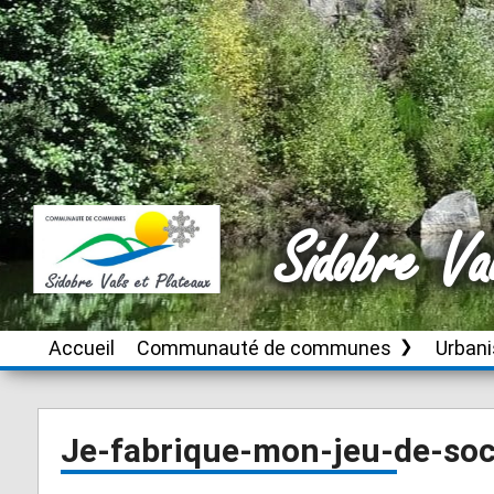
Sidobre Va
Accueil
Communauté de communes
Urban
Le territoire
Brassac
Instru
autori
d’urb
Conseil de
Burlats
Je-fabrique-mon-jeu-de-soc
communauté
Plan L
Cambounès
inter
Publications