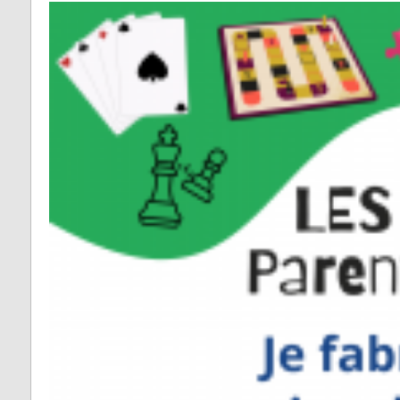
Fontrieu
Plans 
Appels d’offres
risque
Lacrouzette
Zones 
Lacaze
pour l
d’insta
Lasfaillades
terres
Produc
Le Bez
Renou
Le Masnau-Mass
Montfa
Roquecourbe
Saint-Germier
Saint-Jean de Va
Saint-Pierre de T
Saint-Salvy de l