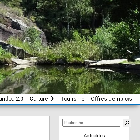
andou 2.0
Culture
Tourisme
Offres d’emplois
Soutien aux
associations culturelles
Rechercher
Actualités