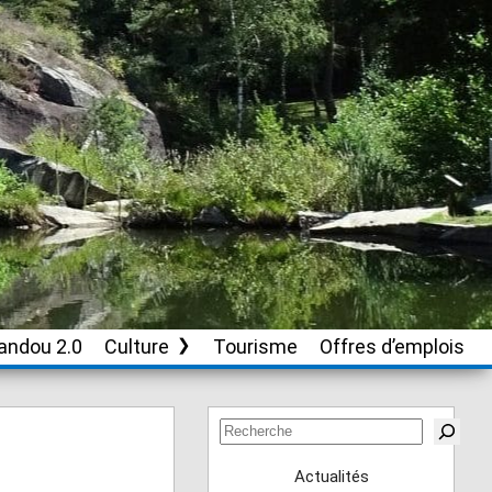
andou 2.0
Culture
Tourisme
Offres d’emplois
Soutien aux
associations culturelles
Rechercher
Actualités