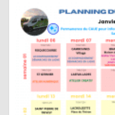
Fontrieu
Plans 
Appels d’offres
risque
Lacrouzette
Zones 
Lacaze
pour l
d’insta
Lasfaillades
terres
Produc
Le Bez
Renou
Le Masnau-Mass
Montfa
Roquecourbe
Saint-Germier
Saint-Jean de Va
Saint-Pierre de T
Saint-Salvy de l