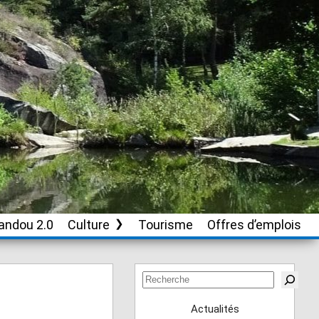
andou 2.0
Culture
Tourisme
Offres d’emplois
Soutien aux
associations culturelles
Rechercher
Actualités