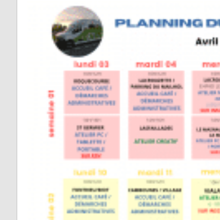
Fontrieu
Plans 
Appels d’offres
risque
Lacrouzette
Zones 
Lacaze
pour l
d’insta
Lasfaillades
terres
Produc
Le Bez
Renou
Le Masnau-Mass
Montfa
Roquecourbe
Saint-Germier
Saint-Jean de Va
Saint-Pierre de T
Saint-Salvy de l