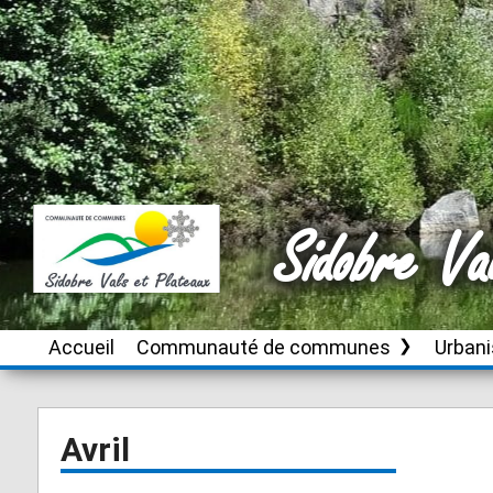
Sidobre Va
Accueil
Communauté de communes
Urban
Le territoire
Brassac
Instru
autori
d’urb
Conseil de
Burlats
Avril
communauté
Plan L
Cambounès
inter
Publications