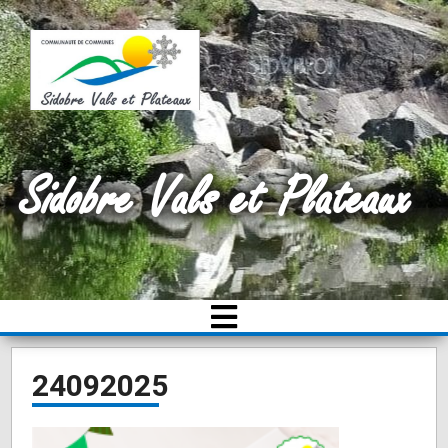
Sidobre Vals et Plateaux
24092025