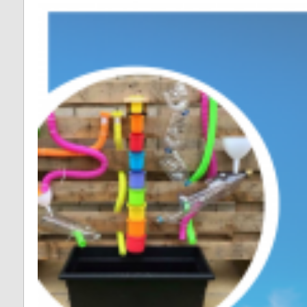
Fontrieu
Plans 
Appels d’offres
risque
Lacrouzette
Zones 
Lacaze
pour l
d’insta
Lasfaillades
terres
Produc
Le Bez
Renou
Le Masnau-Mass
Montfa
Roquecourbe
Saint-Germier
Saint-Jean de Va
Saint-Pierre de T
Saint-Salvy de l