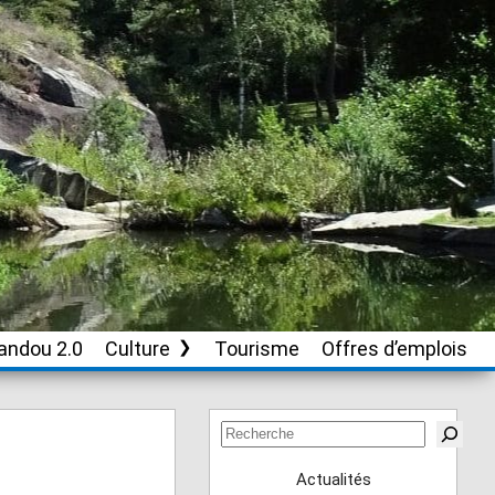
andou 2.0
Culture
Tourisme
Offres d’emplois
Soutien aux
associations culturelles
Rechercher
Actualités