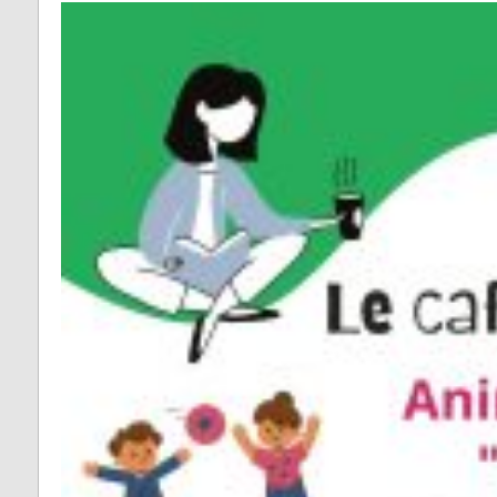
Fontrieu
Plans 
Appels d’offres
risque
Lacrouzette
Zones 
Lacaze
pour l
d’insta
Lasfaillades
terres
Produc
Le Bez
Renou
Le Masnau-Mass
Montfa
Roquecourbe
Saint-Germier
Saint-Jean de Va
Saint-Pierre de T
Saint-Salvy de l