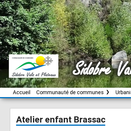
Sidobre Va
Accueil
Communauté de communes
Urban
Le territoire
Brassac
Instru
autori
d’urb
Conseil de
Burlats
Atelier enfant Brassac
communauté
Plan L
Cambounès
inter
Publications