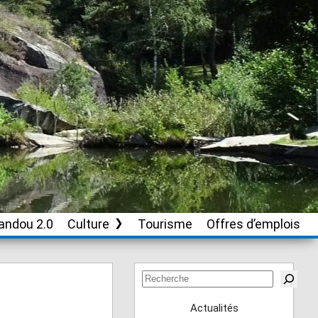
andou 2.0
Culture
Tourisme
Offres d’emplois
Soutien aux
associations culturelles
Rechercher
Actualités