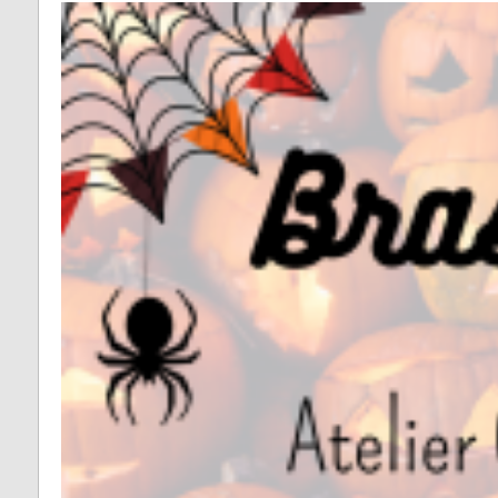
Fontrieu
Plans 
Appels d’offres
risque
Lacrouzette
Zones 
Lacaze
pour l
d’insta
Lasfaillades
terres
Produc
Le Bez
Renou
Le Masnau-Mass
Montfa
Roquecourbe
Saint-Germier
Saint-Jean de Va
Saint-Pierre de T
Saint-Salvy de l