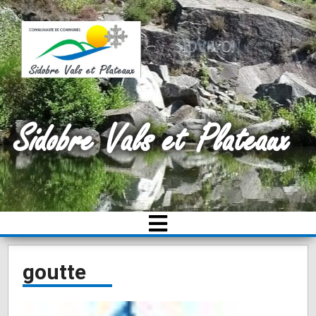
Sidobre Vals et Plateaux
goutte