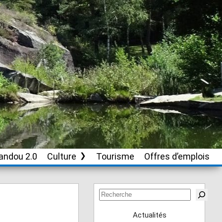
andou 2.0
Culture
Tourisme
Offres d’emplois
Soutien aux
associations culturelles
Rechercher
Actualités