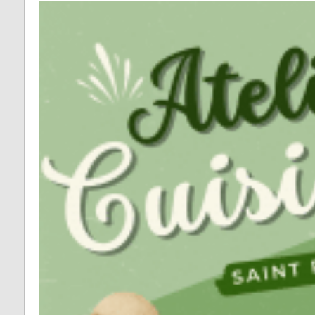
Fontrieu
Plans 
Appels d’offres
risque
Lacrouzette
Zones 
Lacaze
pour l
d’insta
Lasfaillades
terres
Produc
Le Bez
Renou
Le Masnau-Mass
Montfa
Roquecourbe
Saint-Germier
Saint-Jean de Va
Saint-Pierre de T
Saint-Salvy de l