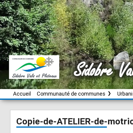
Sidobre Va
Accueil
Communauté de communes
Urban
Le territoire
Brassac
Instru
autori
d’urb
Conseil de
Burlats
Copie-de-ATELIER-de-motric
communauté
Plan L
Cambounès
inter
Publications