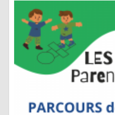
Fontrieu
Plans 
Appels d’offres
risque
Lacrouzette
Zones 
Lacaze
pour l
d’insta
Lasfaillades
terres
Produc
Le Bez
Renou
Le Masnau-Mass
Montfa
Roquecourbe
Saint-Germier
Saint-Jean de Va
Saint-Pierre de T
Saint-Salvy de l