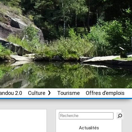
andou 2.0
Culture
Tourisme
Offres d’emplois
Soutien aux
associations culturelles
Rechercher
Actualités