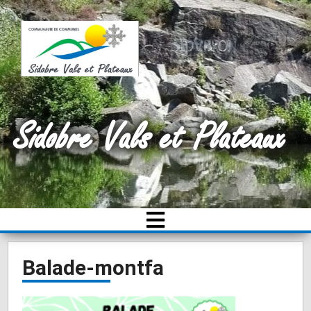
Sidobre Vals et Plateaux
Balade-montfa