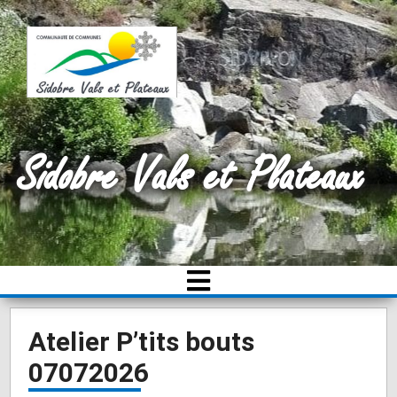
Sidobre Vals et Plateaux
Atelier P’tits bouts
07072026