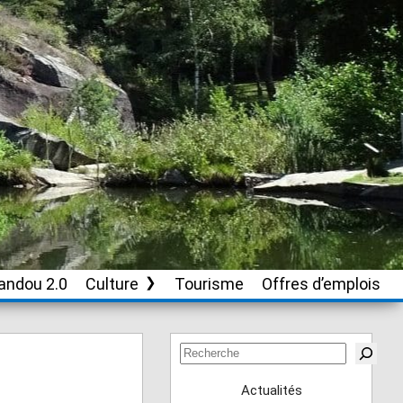
andou 2.0
Culture
Tourisme
Offres d’emplois
Soutien aux
associations culturelles
Rechercher
Actualités