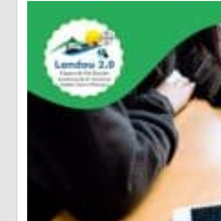
Fontrieu
Plans 
Appels d’offres
risque
Lacrouzette
Zones 
Lacaze
pour l
d’insta
Lasfaillades
terres
Produc
Le Bez
Renou
Le Masnau-Mass
Montfa
Roquecourbe
Saint-Germier
Saint-Jean de Va
Saint-Pierre de T
Saint-Salvy de l